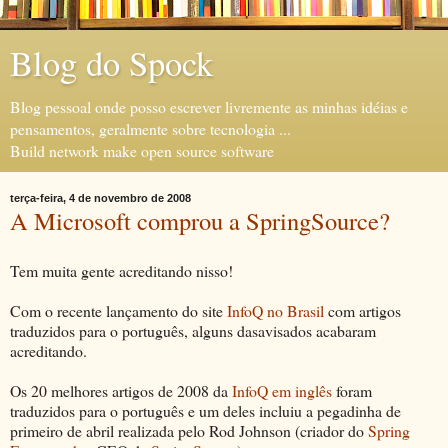
Blog do Spock
Blog pessoal onde posso escrever livremente as minhas idéias e
pensamentos, geralmente sobre tecnologia ...
Build network make open source software
terça-feira, 4 de novembro de 2008
A Microsoft comprou a SpringSource?
Tem muita gente acreditando nisso!
Com o recente lançamento do site
InfoQ no Brasil
com artigos
traduzidos para o português, alguns dasavisados acabaram
acreditando.
Os 20 melhores artigos de 2008 da
InfoQ em inglês
foram
traduzidos para o português e um deles incluiu a pegadinha de
primeiro de abril realizada pelo Rod Johnson (criador do
Spring