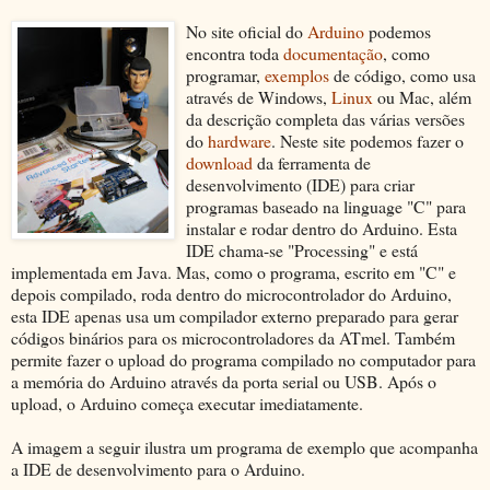
No site oficial do
Arduino
podemos
encontra toda
documentação
, como
programar,
exemplos
de código, como usa
através de Windows,
Linux
ou Mac, além
da descrição completa das várias versões
do
hardware
. Neste site podemos fazer o
download
da ferramenta de
desenvolvimento (IDE) para criar
programas baseado na linguage "C" para
instalar e rodar dentro do Arduino. Esta
IDE chama-se "Processing" e está
implementada em Java. Mas, como o programa, escrito em "C" e
depois compilado, roda dentro do microcontrolador do Arduino,
esta IDE apenas usa um compilador externo preparado para gerar
códigos binários para os microcontroladores da ATmel. Também
permite fazer o upload do programa compilado no computador para
a memória do Arduino através da porta serial ou USB. Após o
upload, o Arduino começa executar imediatamente.
A imagem a seguir ilustra um programa de exemplo que acompanha
a IDE de desenvolvimento para o Arduino.