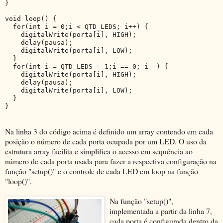
}
void loop() {
  for(int i = 0;i < QTD_LEDS; i++) {
    digitalWrite(porta[i], HIGH);
    delay(pausa);
    digitalWrite(porta[i], LOW);
  }
  for(int i = QTD_LEDS - 1;i == 0; i--) {
    digitalWrite(porta[i], HIGH);
    delay(pausa);
    digitalWrite(porta[i], LOW);
  }
}
Na linha 3 do código acima é definido um array contendo em cada
posição o número de cada porta ocupada por um LED. O uso da
estrutura array facilita e simplifica o acesso em sequência ao
número de cada porta usada para fazer a respectiva configuração na
função "setup()" e o controle de cada LED em loop na função
"loop()".
Na função "setup()",
implementada a partir da linha 7,
cada porta é configurada dentro da