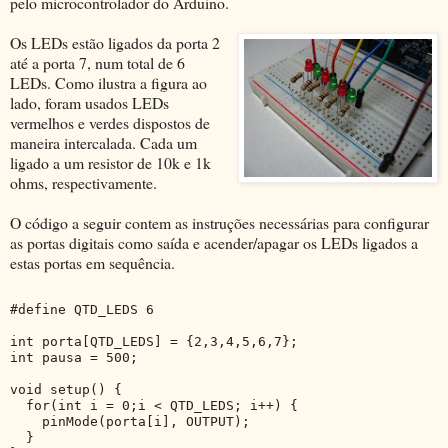
pelo microcontrolador do Arduino.
Os LEDs estão ligados da porta 2
até a porta 7, num total de 6
LEDs. Como ilustra a figura ao
lado, foram usados LEDs
vermelhos e verdes dispostos de
maneira intercalada. Cada um
ligado a um resistor de 10k e 1k
ohms, respectivamente.
O código a seguir contem as instruções necessárias para configurar
as portas digitais como saída e acender/apagar os LEDs ligados a
estas portas em sequência.
#define QTD_LEDS 6
int porta[QTD_LEDS] = {2,3,4,5,6,7};
int pausa = 500;
void setup() {
  for(int i = 0;i < QTD_LEDS; i++) {
    pinMode(porta[i], OUTPUT);
  }