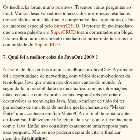
Os feedbacks foram muito positivos. Tivemos várias perguntas ao
final. Muitos desenvolvedores interessados nos nossos resultados
(consolidados num slide final e comparativo das arquiteturas), além
do interesse especial pelo
SuperCRUD
. O retorno foi tão imediato
que a nossa palestra e o
SuperCRUD
foram comentados em blogs.
Isto resultou num crescimento imediato do número de inscritos na
comunidade do
SuperCRUD
.
Qual foi a melhor coisa do JavaOne 2009 ?
7.
Na verdade duas coisas foram as melhores no JavaOne. A primeira
foi a oportunidade de networking com vários desenvolvedores da
tecnologia Java que atuam nos diversos cantos do mundo. A
segunda foi a possibilidade de me atualizar com as informações
mais recentes e com os profissionais responsáveis por criar e
desenvolver as tecnologias Java. Mas, o melhor de tudo foi ter
participado de uma feira de nerds e geeks chamada de "Maker
Faire" que aconteceu em San Mateo/CA no final de semana antes
do JavaOne. Infelizmente não tem nada a ver com o JavaOne nem
com o Java. Então não considero exatamente uma resposta para
essa pergunta. Mas eu não poderia deixar de citar e finalizar
Fascinating!
dizendo: