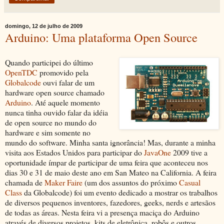
domingo, 12 de julho de 2009
Arduino: Uma plataforma Open Source
Quando participei do último
OpenTDC
promovido pela
Globalcode
ouvi falar de um
hardware open source chamado
Arduino
. Até aquele momento
nunca tinha ouvido falar da idéia
de open source no mundo do
hardware e sim somente no
mundo do software. Minha santa ignorância! Mas, durante a minha
visita aos Estados Unidos para participar do
JavaOne
2009 tive a
oportunidade ímpar de participar de uma feira que aconteceu nos
dias 30 e 31 de maio deste ano em San Mateo na California. A feira
chamada de
Maker Faire
(um dos assuntos do próximo
Casual
Class
da Globalcode) foi um evento dedicado a mostrar os trabalhos
de diversos pequenos inventores, fazedores, geeks, nerds e artesãos
de todas as áreas. Nesta feira vi a presença maciça do Arduino
através de diversos projetos, kits de eletrônica, robôs e outros