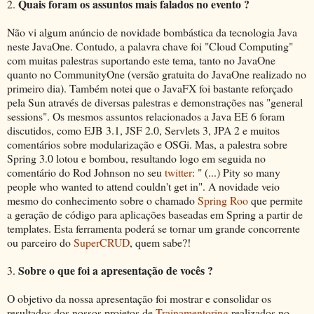
Quais foram os assuntos mais falados no evento ?
2.
Não vi algum anúncio de novidade bombástica da tecnologia Java
neste JavaOne. Contudo, a palavra chave foi "Cloud Computing"
com muitas palestras suportando este tema, tanto no JavaOne
quanto no CommunityOne (versão gratuita do JavaOne realizado no
primeiro dia). Também notei que o JavaFX foi bastante reforçado
pela Sun através de diversas palestras e demonstrações nas "general
sessions". Os mesmos assuntos relacionados a Java EE 6 foram
discutidos, como EJB 3.1, JSF 2.0, Servlets 3, JPA 2 e muitos
comentários sobre modularização e OSGi. Mas, a palestra sobre
Spring 3.0 lotou e bombou, resultando logo em seguida no
comentário do Rod Johnson no seu
twitter
: " (...) Pity so many
people who wanted to attend couldn't get in". A novidade veio
mesmo do conhecimento sobre o chamado
Spring Roo
que permite
a geração de código para aplicações baseadas em Spring a partir de
templates. Esta ferramenta poderá se tornar um grande concorrente
ou parceiro do
SuperCRUD
, quem sabe?!
Sobre o que foi a apresentação de vocês ?
3.
O objetivo da nossa apresentação foi mostrar e consolidar os
resultados dos nossos projetos de
Trainamentoring
realizados no