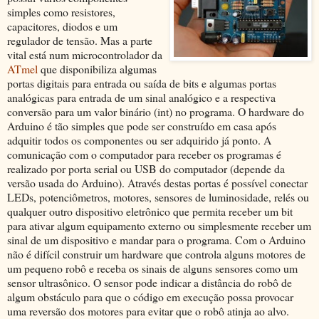
simples como resistores,
capacitores, diodos e um
regulador de tensão. Mas a parte
vital está num microcontrolador da
ATmel
que disponibiliza algumas
portas digitais para entrada ou saída de bits e algumas portas
analógicas para entrada de um sinal analógico e a respectiva
conversão para um valor binário (int) no programa. O hardware do
Arduino é tão simples que pode ser construído em casa após
adquitir todos os componentes ou ser adquirido já ponto. A
comunicação com o computador para receber os programas é
realizado por porta serial ou USB do computador (depende da
versão usada do Arduino). Através destas portas é possível conectar
LEDs, potenciômetros, motores, sensores de luminosidade, relés ou
qualquer outro dispositivo eletrônico que permita receber um bit
para ativar algum equipamento externo ou simplesmente receber um
sinal de um dispositivo e mandar para o programa. Com o Arduino
não é difícil construir um hardware que controla alguns motores de
um pequeno robô e receba os sinais de alguns sensores como um
sensor ultrasônico. O sensor pode indicar a distância do robô de
algum obstáculo para que o código em execução possa provocar
uma reversão dos motores para evitar que o robô atinja ao alvo.