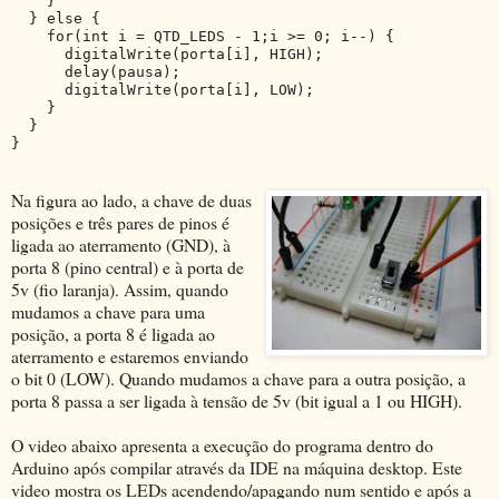
    }
  } else {
    for(int i = QTD_LEDS - 1;i >= 0; i--) {
      digitalWrite(porta[i], HIGH);
      delay(pausa);
      digitalWrite(porta[i], LOW);
    }
  }
}
Na figura ao lado, a chave de duas
posições e três pares de pinos é
ligada ao aterramento (GND), à
porta 8 (pino central) e à porta de
5v (fio laranja). Assim, quando
mudamos a chave para uma
posição, a porta 8 é ligada ao
aterramento e estaremos enviando
o bit 0 (LOW). Quando mudamos a chave para a outra posição, a
porta 8 passa a ser ligada à tensão de 5v (bit igual a 1 ou HIGH).
O video abaixo apresenta a execução do programa dentro do
Arduino após compilar através da IDE na máquina desktop. Este
video mostra os LEDs acendendo/apagando num sentido e após a