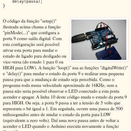
    delay(pausa);
}
O código da função "setup()"
ilustrada acima chama a função
"pinMode(...)" que configura a
porta 9 como saída digital. Com
esta configuração será possível
ativar esta porta para mudar o
estado de ligado para desligado ou
vice-versa (do estado 1 para 0 ou
HIGH para LOW). A função "loop()" usa as funções "digitalWrite()"
e "delay()" para mudar o estado da porta 9 e realizar uma pequena
pausa para que a mudança de estado seja percebida. Como o
programa roda numa velocidade aproximada de 16KHz, sem a
pausa não seria possível observar o LED conectado a esta porta
acender e apagar. A linha 10 deste código muda o estado da porta 9
para HIGH. Ou seja, a porta 9 passa a ter a tensão de 5 volts que
representa o bit igual a 1. Em seguinda, ocorre uma pausa de 500
milissegundos antes de mudar o estado da porta para LOW
(equivalente a zero volts). Daí uma nova pausa antes de voltar a
acender o LED quando o Arduino executa novamente a função