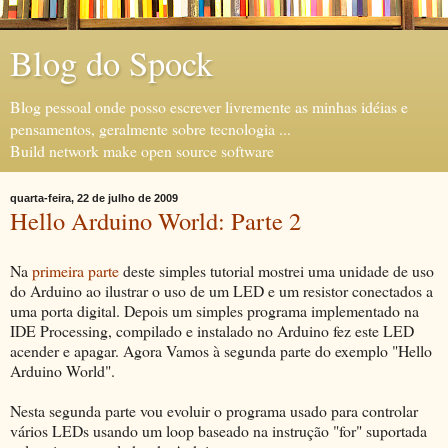
Blog do Spock
Blog pessoal onde posso escrever livremente as minhas idéias e
pensamentos, geralmente sobre tecnologia ...
Build network make open source software
quarta-feira, 22 de julho de 2009
Hello Arduino World: Parte 2
Na
primeira parte
deste simples tutorial mostrei uma unidade de uso
do Arduino ao ilustrar o uso de um LED e um resistor conectados a
uma porta digital. Depois um simples programa implementado na
IDE Processing, compilado e instalado no Arduino fez este LED
acender e apagar. Agora Vamos à segunda parte do exemplo "Hello
Arduino World".
Nesta segunda parte vou evoluir o programa usado para controlar
vários LEDs usando um loop baseado na instrução "for" suportada