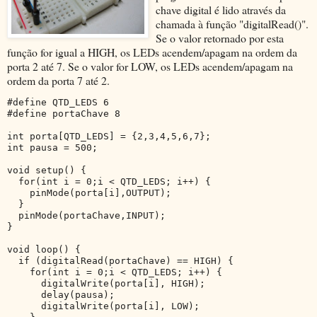
chave digital é lido através da
chamada à função "digitalRead()".
Se o valor retornado por esta
função for igual a HIGH, os LEDs acendem/apagam na ordem da
porta 2 até 7. Se o valor for LOW, os LEDs acendem/apagam na
ordem da porta 7 até 2.
#define QTD_LEDS 6
#define portaChave 8
int porta[QTD_LEDS] = {2,3,4,5,6,7};
int pausa = 500;
void setup() {
  for(int i = 0;i < QTD_LEDS; i++) {
    pinMode(porta[i],OUTPUT);
  }
  pinMode(portaChave,INPUT);
}
void loop() {
  if (digitalRead(portaChave) == HIGH) {
    for(int i = 0;i < QTD_LEDS; i++) {
      digitalWrite(porta[i], HIGH);
      delay(pausa);
      digitalWrite(porta[i], LOW);