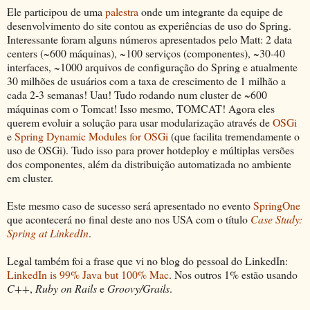
Ele participou de uma
palestra
onde um integrante da equipe de
desenvolvimento do site contou as experiências de uso do Spring.
Interessante foram alguns números apresentados pelo Matt: 2 data
centers (~600 máquinas), ~100 serviços (componentes), ~30-40
interfaces, ~1000 arquivos de configuração do Spring e atualmente
30 milhões de usuários com a taxa de crescimento de 1 milhão a
cada 2-3 semanas! Uau! Tudo rodando num cluster de ~600
máquinas com o Tomcat! Isso mesmo, TOMCAT! Agora eles
querem evoluir a solução para usar modularização através de
OSGi
e
Spring Dynamic Modules for OSGi
(que facilita tremendamente o
uso de OSGi). Tudo isso para prover hotdeploy e múltiplas versões
dos componentes, além da distribuição automatizada no ambiente
em cluster.
Este mesmo caso de sucesso será apresentado no evento
SpringOne
que acontecerá no final deste ano nos USA com o título
Case Study:
Spring at LinkedIn
.
Legal também foi a frase que vi no blog do pessoal do LinkedIn:
LinkedIn is 99% Java but 100% Mac
. Nos outros 1% estão usando
C++
,
Ruby on Rails
e
Groovy/Grails
.