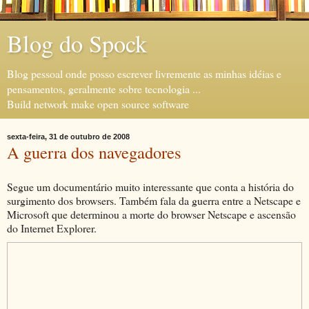
Blog do Spock
Blog pessoal onde posso escrever livremente as minhas idéias e
pensamentos, geralmente sobre tecnologia ...
Build network make open source software
sexta-feira, 31 de outubro de 2008
A guerra dos navegadores
Segue um documentário muito interessante que conta a história do
surgimento dos browsers. Também fala da guerra entre a Netscape e
Microsoft que determinou a morte do browser Netscape e ascensão
do Internet Explorer.