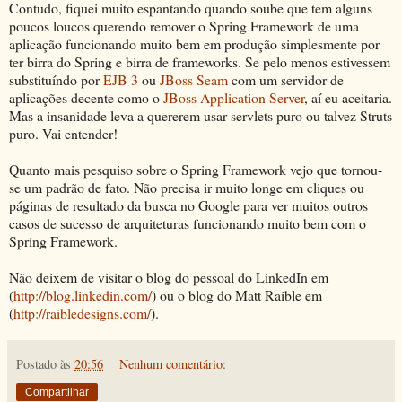
Contudo, fiquei muito espantando quando soube que tem alguns
poucos loucos querendo remover o Spring Framework de uma
aplicação funcionando muito bem em produção simplesmente por
ter birra do Spring e birra de frameworks. Se pelo menos estivessem
substituíndo por
EJB 3
ou
JBoss Seam
com um servidor de
aplicações decente como o
JBoss Application Server
, aí eu aceitaria.
Mas a insanidade leva a quererem usar servlets puro ou talvez Struts
puro. Vai entender!
Quanto mais pesquiso sobre o Spring Framework vejo que tornou-
se um padrão de fato. Não precisa ir muito longe em cliques ou
páginas de resultado da busca no Google para ver muitos outros
casos de sucesso de arquiteturas funcionando muito bem com o
Spring Framework.
Não deixem de visitar o blog do pessoal do LinkedIn em
(
http://blog.linkedin.com/
) ou o blog do Matt Raible em
(
http://raibledesigns.com/
).
Postado às
20:56
Nenhum comentário:
Compartilhar