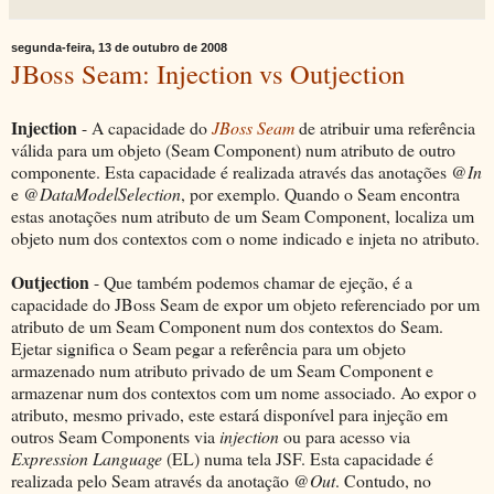
segunda-feira, 13 de outubro de 2008
JBoss Seam: Injection vs Outjection
Injection
- A capacidade do
JBoss Seam
de atribuir uma referência
válida para um objeto (Seam Component) num atributo de outro
componente. Esta capacidade é realizada através das anotações
@In
e
@DataModelSelection
, por exemplo. Quando o Seam encontra
estas anotações num atributo de um Seam Component, localiza um
objeto num dos contextos com o nome indicado e injeta no atributo.
Outjection
- Que também podemos chamar de ejeção, é a
capacidade do JBoss Seam de expor um objeto referenciado por um
atributo de um Seam Component num dos contextos do Seam.
Ejetar significa o Seam pegar a referência para um objeto
armazenado num atributo privado de um Seam Component e
armazenar num dos contextos com um nome associado. Ao expor o
atributo, mesmo privado, este estará disponível para injeção em
outros Seam Components via
injection
ou para acesso via
Expression Language
(EL) numa tela JSF. Esta capacidade é
realizada pelo Seam através da anotação
@Out
. Contudo, no