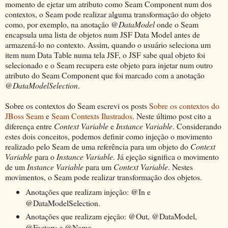
momento de ejetar um atributo como Seam Component num dos
contextos, o Seam pode realizar alguma transformação do objeto
como, por exemplo, na anotação
@DataModel
onde o Seam
encapsula uma lista de objetos num JSF Data Model antes de
armazená-lo no contexto. Assim, quando o usuário seleciona um
item num Data Table numa tela JSF, o JSF sabe qual objeto foi
selecionado e o Seam recupera este objeto para injetar num outro
atributo do Seam Component que foi marcado com a anotação
@DataModelSelection
.
Sobre os contextos do Seam escrevi os posts
Sobre os contextos do
JBoss Seam
e
Seam Contexts Ilustrados
. Neste último post cito a
diferença entre
Context Variable
e
Instance Variable
. Considerando
estes dois conceitos, podemos definir como injeção o movimento
realizado pelo Seam de uma referência para um objeto do
Context
Variable
para o
Instance Variable
. Já ejeção significa o movimento
de um
Instance Variable
para um
Context Variable
. Nestes
movimentos, o Seam pode realizar transformação dos objetos.
Anotações que realizam injeção: @In e
@DataModelSelection.
Anotações que realizam ejeção: @Out, @DataModel,
@Factory e @Name.